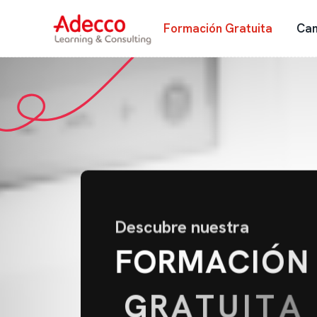
Formación Gratuita
Cam
Descubre nuestra
F
O
R
M
A
C
I
Ó
N
G
R
A
T
U
I
T
A